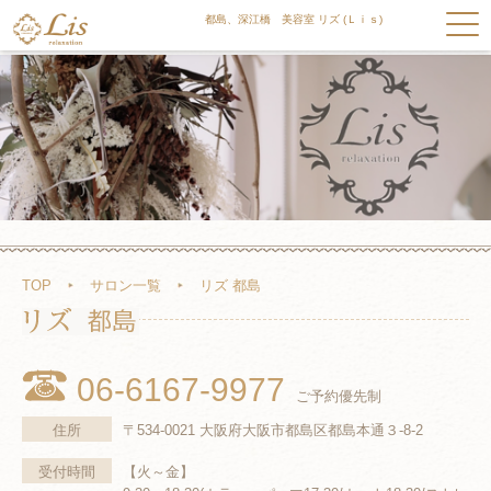
都島、深江橋 美容室 リズ (Ｌｉｓ)
TOP
サロン一覧
リズ 都島
06-6167-9977
ご予約優先制
住所
〒534-0021 大阪府大阪市都島区都島本通３-8-2
受付時間
【火～金】