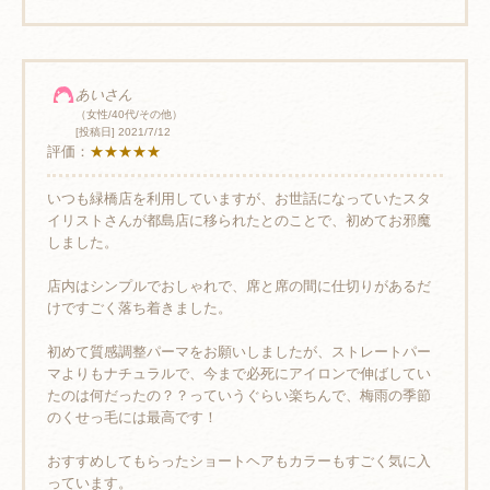
あいさん
（女性/40代/その他）
[投稿日] 2021/7/12
評価：
★★★★★
いつも緑橋店を利用していますが、お世話になっていたスタ
イリストさんが都島店に移られたとのことで、初めてお邪魔
しました。
店内はシンプルでおしゃれで、席と席の間に仕切りがあるだ
けですごく落ち着きました。
初めて質感調整パーマをお願いしましたが、ストレートパー
マよりもナチュラルで、今まで必死にアイロンで伸ばしてい
たのは何だったの？？っていうぐらい楽ちんで、梅雨の季節
のくせっ毛には最高です！
おすすめしてもらったショートヘアもカラーもすごく気に入
っています。